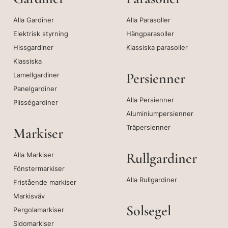
Alla Gardiner
Alla Parasoller
Elektrisk styrning
Hängparasoller
Hissgardiner
Klassiska parasoller
Klassiska
Persienner
Lamellgardiner
Panelgardiner
Alla Persienner
Plisségardiner
Aluminiumpersienner
Träpersienner
Markiser
Rullgardiner
Alla Markiser
Fönstermarkiser
Alla Rullgardiner
Fristående markiser
Markisväv
Solsegel
Pergolamarkiser
Sidomarkiser