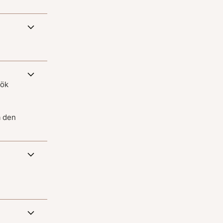
sök
a den