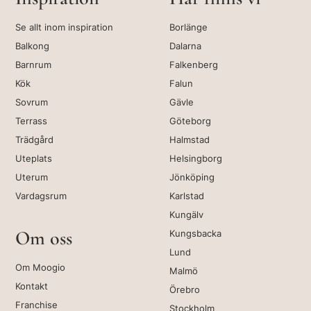
Se allt inom inspiration
Borlänge
Balkong
Dalarna
Barnrum
Falkenberg
Kök
Falun
Sovrum
Gävle
Terrass
Göteborg
Trädgård
Halmstad
Uteplats
Helsingborg
Uterum
Jönköping
Vardagsrum
Karlstad
Kungälv
Om oss
Kungsbacka
Lund
Om Moogio
Malmö
Kontakt
Örebro
Franchise
Stockholm