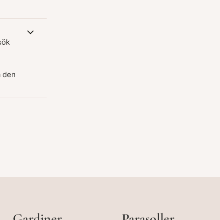
sök
a den
Gardiner
Parasoller