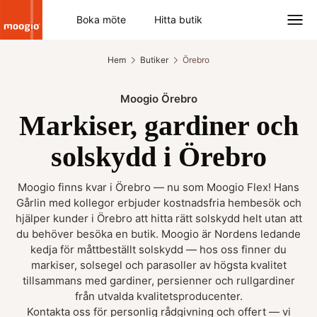
Boka möte
Hitta butik
Hem
Butiker
Örebro
Moogio Örebro
Markiser, gardiner och
solskydd i Örebro
Moogio finns kvar i Örebro — nu som Moogio Flex! Hans
Gårlin med kollegor erbjuder kostnadsfria hembesök och
hjälper kunder i Örebro att hitta rätt solskydd helt utan att
du behöver besöka en butik. Moogio är Nordens ledande
kedja för måttbeställt solskydd — hos oss finner du
markiser, solsegel och parasoller av högsta kvalitet
tillsammans med gardiner, persienner och rullgardiner
från utvalda kvalitetsproducenter.
Kontakta oss för personlig rådgivning och offert — vi