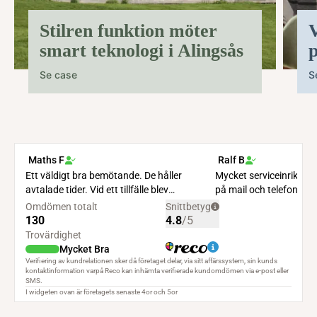
Stilren funktion möter
V
smart teknologi i Alingsås
p
Se case
S