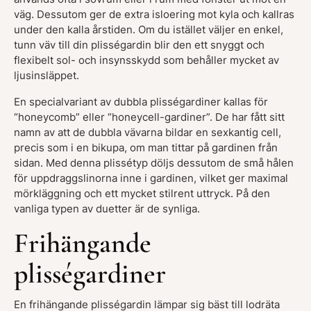
väg. Dessutom ger de extra isloering mot kyla och kallras
under den kalla årstiden. Om du istället väljer en enkel,
tunn väv till din plisségardin blir den ett snyggt och
flexibelt sol- och insynsskydd som behåller mycket av
ljusinsläppet.
En specialvariant av dubbla plisségardiner kallas för
“honeycomb” eller “honeycell-gardiner”. De har fått sitt
namn av att de dubbla vävarna bildar en sexkantig cell,
precis som i en bikupa, om man tittar på gardinen från
sidan. Med denna plissétyp döljs dessutom de små hålen
för uppdraggslinorna inne i gardinen, vilket ger maximal
mörkläggning och ett mycket stilrent uttryck. På den
vanliga typen av duetter är de synliga.
Frihängande
plisségardiner
En frihängande plisségardin lämpar sig bäst till lodräta