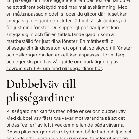
En plisségardin mörkläggande är ett perfekt val när du vill
ha ett stilrent solskydd med maximal avskärmning. Med
en måttanpassad modell slipper du glipor där ljuset kan
smyga sig in – gardinen sluter tätt och är skräddarsydd
för just dina fönster. Du slipper glipor där ljuset kan
smyga sig in och får en tättslutande gardin som är
måttbeställd för just dina fönster. En måttbeställd
plissegardin är dessutom ett optimalt solskydd till fönster
och balkonger då den enkelt kan anpassas i form, färg
och egenskaper. Läs vår guide om
mörkläggning av
sovrum och TV-rum med plisségardiner här
.
Dubbelväv till
plisségardiner
Plisségardiner kan fås med både enkel och dubbel väv.
Med dubbel väv fästs två vävar mot varandra så att det
bildas ”celler” av luft i vecken mellan de båda vävarna.
Dessa plisséer ger extra skydd mot både ljud och ljus och
används ofta i sovrum eller i rum med fönster ut mot en