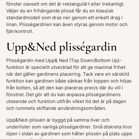
fönster oavsett om det är rektangulärt eller trekantigt.
Väljer du en frihängande plissé får du en klassisk
standardmodell som dras ner genom ett enkelt drag i
linan. Plisségardinen kan även styras genom motor och
fjärrkontroll.
Upp&Ned plisségardin
Plisségardin med Upp& Ned (Top Down/Bottom Up)-
funktion är speciellt utvecklad för att ge maximal frihet
när det gäller gardinens placering. Tack vare en särskild
funktion kan gardinen både sänkas från toppen och höjas
från botten, så att den kan placeras precis där du vill i
fönstret. Det gör att du kan anpassa plisségardinens
utseende och funktion utifrån vilket tid det är på dagen
och rummets skiftande användningsområden.
Upp&Ned-plissén är byggd på samma över och
underlister som vanliga plisségardiner. Små diskreta linor
löper i sidan av gardinen som håller plissén på plats uppe