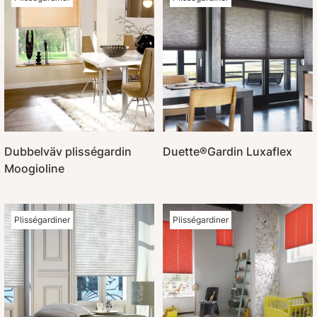
Dubbelväv plisségardin
Duette®Gardin Luxaflex
Moogioline
Plisségardiner
Plisségardiner