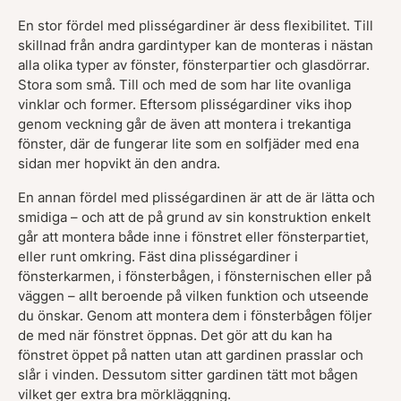
En stor fördel med plisségardiner är dess flexibilitet. Till
skillnad från andra gardintyper kan de monteras i nästan
alla olika typer av fönster, fönsterpartier och glasdörrar.
Stora som små. Till och med de som har lite ovanliga
vinklar och former. Eftersom plisségardiner viks ihop
genom veckning går de även att montera i trekantiga
fönster, där de fungerar lite som en solfjäder med ena
sidan mer hopvikt än den andra.
En annan fördel med plisségardinen är att de är lätta och
smidiga – och att de på grund av sin konstruktion enkelt
går att montera både inne i fönstret eller fönsterpartiet,
eller runt omkring. Fäst dina plisségardiner i
fönsterkarmen, i fönsterbågen, i fönsternischen eller på
väggen – allt beroende på vilken funktion och utseende
du önskar. Genom att montera dem i fönsterbågen följer
de med när fönstret öppnas. Det gör att du kan ha
fönstret öppet på natten utan att gardinen prasslar och
slår i vinden. Dessutom sitter gardinen tätt mot bågen
vilket ger extra bra mörkläggning.