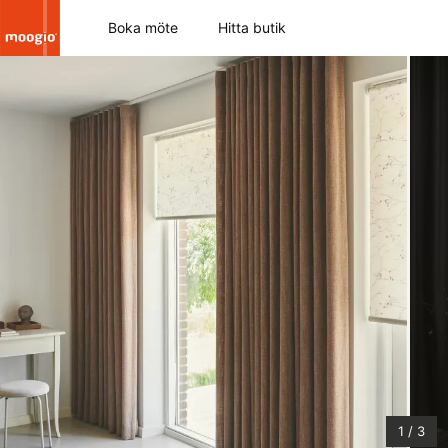
Boka möte
Hitta butik
1
/
3