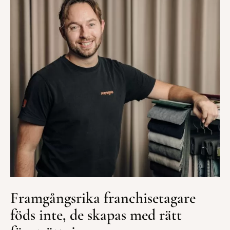
Framgångsrika franchisetagare
föds inte, de skapas med rätt