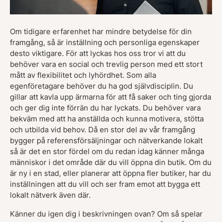
Om tidigare erfarenhet har mindre betydelse för din
framgång, så är inställning och personliga egenskaper
desto viktigare. För att lyckas hos oss tror vi att du
behöver vara en social och trevlig person med ett stort
mått av flexibilitet och lyhördhet. Som alla
egenföretagare behöver du ha god självdisciplin. Du
gillar att kavla upp ärmarna för att få saker och ting gjorda
och ger dig inte förrän du har lyckats. Du behöver vara
bekväm med att ha anställda och kunna motivera, stötta
och utbilda vid behov. Då en stor del av vår framgång
bygger på referensförsäljningar och nätverkande lokalt
så är det en stor fördel om du redan idag känner många
människor i det område där du vill öppna din butik. Om du
är ny i en stad, eller planerar att öppna fler butiker, har du
inställningen att du vill och ser fram emot att bygga ett
lokalt nätverk även där.
Känner du igen dig i beskrivningen ovan? Om så spelar