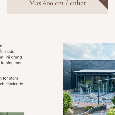
Max 600 cm / enhet
an
åda sidor,
ken. På grund
t lutning mer
 för stora
h tilltalande