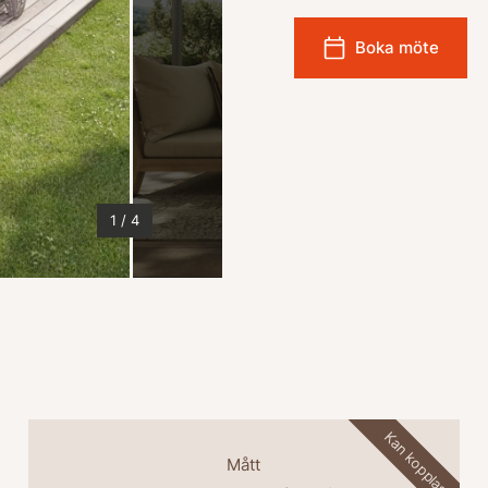
Boka möte
1
/
4
Kan kopplas
Mått