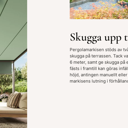
Skugga upp t
Pergolamarkisen stöds av tv
skugga på terrassen. Tack va
6 meter, samt ge skugga på e
fästs i framtill kan göras in
höjd, antingen manuellt eller
markisens lutning i förhålland