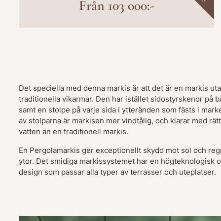
Från 103 000:-
Det speciella med denna markis är att det är en markis ut
traditionella vikarmar. Den har istället sidostyrskenor på b
samt en stolpe på varje sida i ytteränden som fästs i mar
av stolparna är markisen mer vindtålig, och klarar med rät
vatten än en traditionell markis.
En Pergolamarkis ger exceptionellt skydd mot sol och regn
ytor. Det smidiga markissystemet har en högteknologisk oc
design som passar alla typer av terrasser och uteplatser.