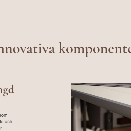
nnovativa komponent
ängd
enom
de och
ör