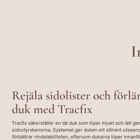
I
Rejäla sidolister och förl
duk med Tracfix
Tracfix säkerställer en tät duk som löper mjukt och lätt g
sidostyrskenorna. Systemet ger duken ett stilrent utseen
förbättrar vindstabiliteten, eftersom dukarna löper innanf