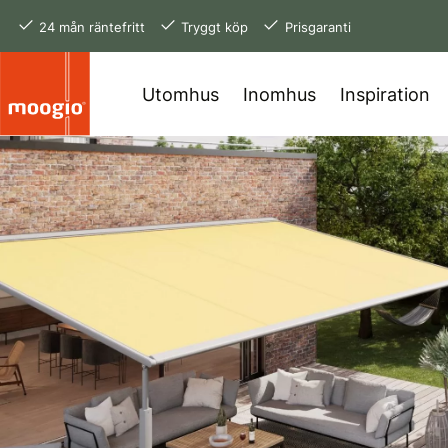
24 mån räntefritt
Tryggt köp
Prisgaranti
Utomhus
Inomhus
Inspiration