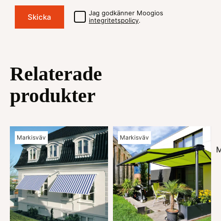
Jag godkänner Moogios
integritetspolicy
.
Relaterade
produkter
Markisväv
Markisväv
M