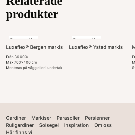
Relaterade
produkter
Terrassmarkiser
Terrassmarkiser
Luxaflex® Bergen markis
Luxaflex® Ystad markis
M
Från 36 000:-
F
Max 700x400 cm
M
Monteras på vägg eller i undertak
S
Gardiner
Markiser
Parasoller
Persienner
Rullgardiner
Solsegel
Inspiration
Om oss
Här finns vi