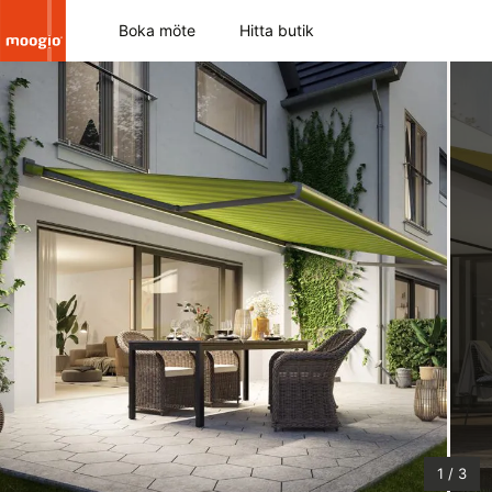
Boka möte
Hitta butik
1
/
3